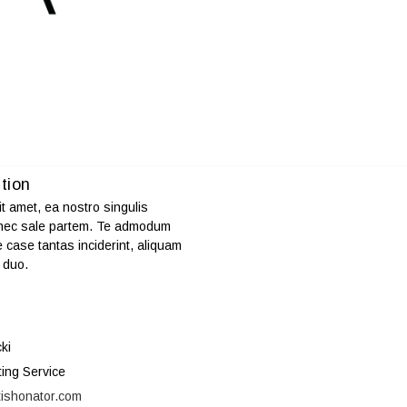
tion
t amet, ea nostro singulis
 nec sale partem. Te admodum
e case tantas inciderint, aliquam
 duo.
ki
ting Service
/tishonator.com