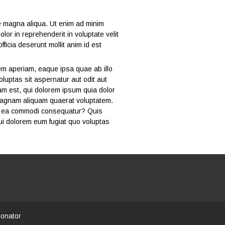
re magna aliqua. Ut enim ad minim
or in reprehenderit in voluptate velit
fficia deserunt mollit anim id est
em aperiam, eaque ipsa quae ab illo
luptas sit aspernatur aut odit aut
am est, qui dolorem ipsum quia dolor
 magnam aliquam quaerat voluptatem.
 ex ea commodi consequatur? Quis
qui dolorem eum fugiat quo voluptas
honator