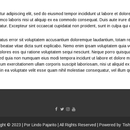
ur adipiscing elit, sed do eiusmod tempor incididunt ut labore et dolo
amco laboris nisi ut aliquip ex ea commodo consequat. Duis aute irure dol
iatur. Excepteur sint occaecat cupidatat non proident, sunt in culpa qui o
natus error sit voluptatem accusantium doloremque laudantium, totam r
to beatae vitae dicta sunt explicabo. Nemo enim ipsam voluptatem quia vo
olores eos qui ratione voluptatem sequi nesciunt. Neque porro quisqu
t, sed quia non numquam eius modi tempora incidunt ut labore et dolore
um exercitationem ullam corporis suscipit laboriosam, nisi ut aliquid
in ea voluptate velit esse quam nihil molestiae consequatur, vel illum 
ght © 2023 | Por Lindo Pajarito | All Rights Reserved | Powered by Tis